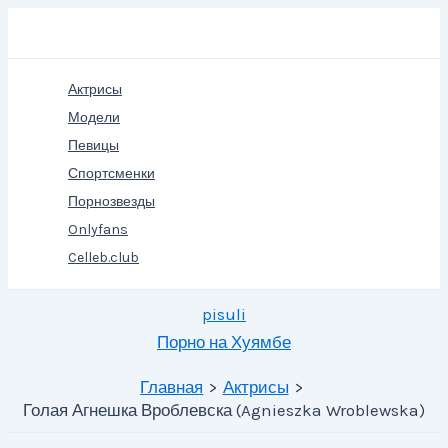
Перейти
Поиск
к
содержимому
Актрисы
Модели
Певицы
Спортсменки
Порнозвезды
Onlyfans
Celleb.club
pisuli
Порно на Хуямбе
Главная
Актрисы
Голая Агнешка Вроблевска (Agnieszka Wroblewska)