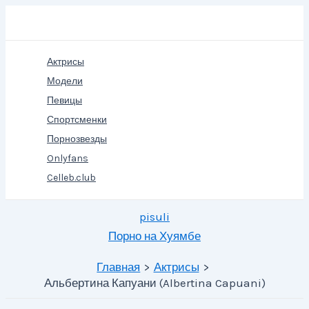
Перейти
Поиск
к
содержимому
Актрисы
Модели
Певицы
Спортсменки
Порнозвезды
Onlyfans
Celleb.club
pisuli
Порно на Хуямбе
Главная
Актрисы
Альбертина Капуани (Albertina Capuani)