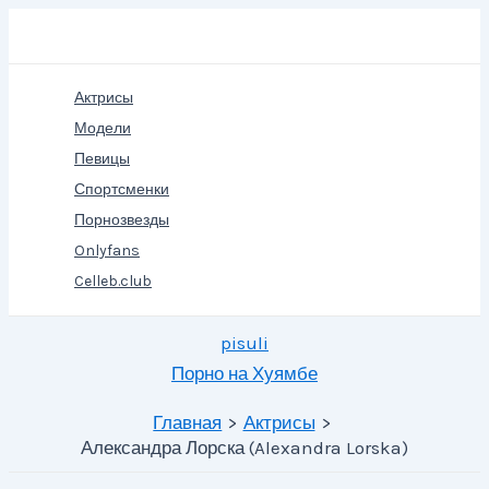
Перейти
Поиск
к
содержимому
Актрисы
Модели
Певицы
Спортсменки
Порнозвезды
Onlyfans
Celleb.club
pisuli
Порно на Хуямбе
Главная
Актрисы
Александра Лорска (Alexandra Lorska)