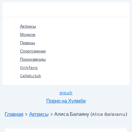
Перейти
Поиск
к
содержимому
Актрисы
Модели
Певицы
Спортсменки
Порнозвезды
Onlyfans
Celleb.club
pisuli
Порно на Хуямбе
Главная
Актрисы
Алиса Балаяну (Alice Balaianu)