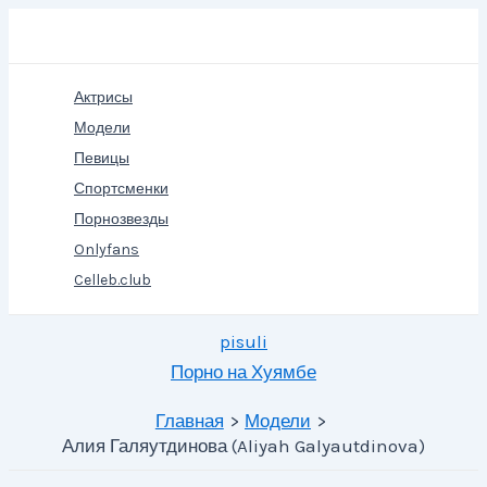
Перейти
Поиск
к
содержимому
Актрисы
Модели
Певицы
Спортсменки
Порнозвезды
Onlyfans
Celleb.club
pisuli
Порно на Хуямбе
Главная
Модели
Алия Галяутдинова (Aliyah Galyautdinova)