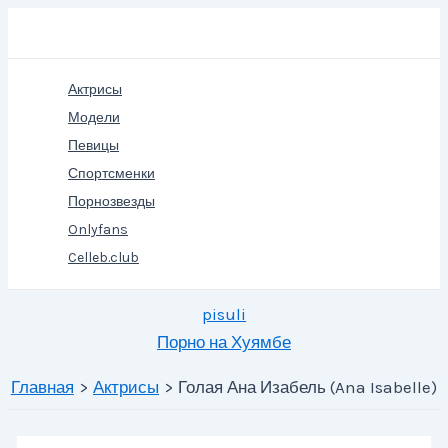
Перейти
Поиск
к
содержимому
Актрисы
Модели
Певицы
Спортсменки
Порнозвезды
Onlyfans
Celleb.club
pisuli
Порно на Хуямбе
Главная
Актрисы
Голая Ана Изабель (Ana Isabelle)