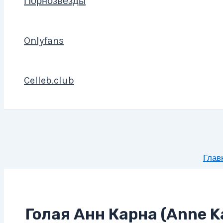
Порнозвезды
Onlyfans
Celleb.club
Глав
Голая Анн Карна (Anne K