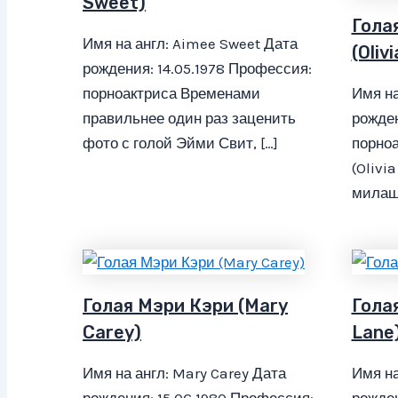
Sweet)
Гола
Имя на англ: Aimee Sweet Дата
(Olivi
рождения: 14.05.1978 Профессия:
порноактриса Временами
Имя на
правильнее один раз заценить
рожден
фото с голой Эйми Свит, […]
порно
(Olivia
милашк
Голая Мэри Кэри (Mary
Гола
Carey)
Lane
Имя на англ: Mary Carey Дата
Имя на