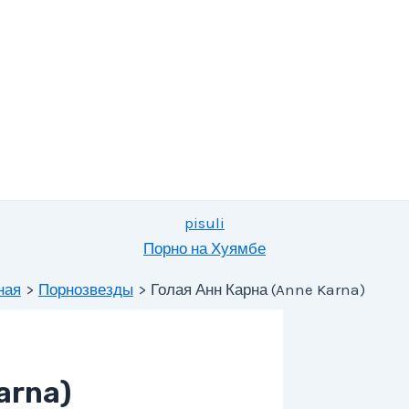
pisuli
Порно на Хуямбе
ная
Порнозвезды
Голая Анн Карна (Anne Karna)
arna)