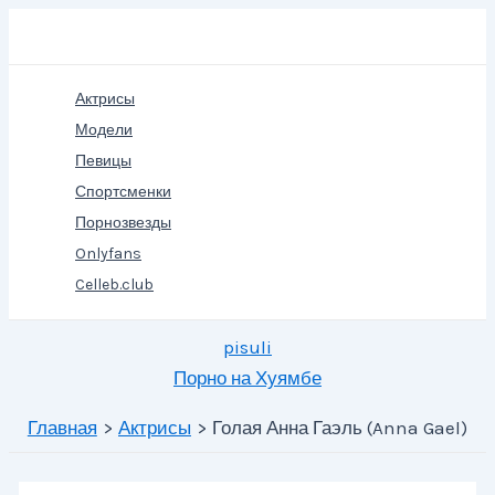
Перейти
Поиск
к
содержимому
Актрисы
Модели
Певицы
Спортсменки
Порнозвезды
Onlyfans
Celleb.club
pisuli
Порно на Хуямбе
Главная
Актрисы
Голая Анна Гаэль (Anna Gael)