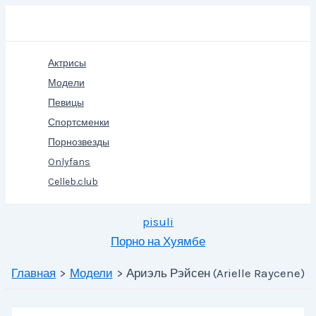
Перейти
Поиск
к
содержимому
Актрисы
Модели
Певицы
Спортсменки
Порнозвезды
Onlyfans
Celleb.club
pisuli
Порно на Хуямбе
Главная
Модели
Ариэль Рэйсен (Arielle Raycene)