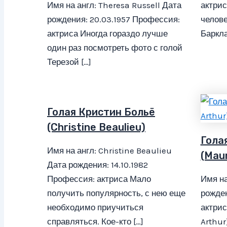
Имя на англ: Theresa Russell Дата
актри
рождения: 20.03.1957 Профессия:
челове
актриса Иногда гораздо лучше
Баркла
один раз посмотреть фото с голой
Терезой […]
Голая Кристин Больё
(Christine Beaulieu)
Гола
Имя на англ: Christine Beaulieu
(Mau
Дата рождения: 14.10.1982
Профессия: актриса Мало
Имя на
получить популярность, с нею еще
рожден
необходимо приучиться
актри
справляться. Кое-кто […]
Arthur