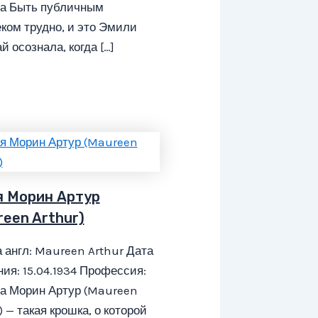
са Быть публичным
ком трудно, и это Эмили
й осознала, когда […]
я Морин Артур
reen Arthur)
 англ: Maureen Arthur Дата
ия: 15.04.1934 Профессия:
са Морин Артур (Maureen
) — такая крошка, о которой