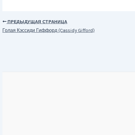
ПРЕДЫДУЩАЯ СТРАНИЦА
Навигация
Голая Кэссиди Гиффорд (Cassidy Gifford)
по
записям