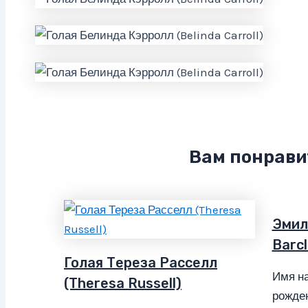
Вам понрави
Эмил
Barcl
Голая Тереза Расселл
Имя на
(Theresa Russell)
рожден