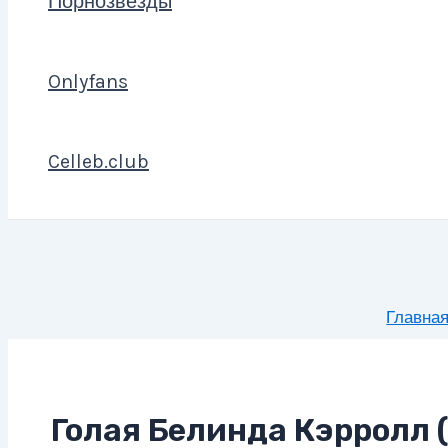
Порнозвезды
Onlyfans
Celleb.club
Главна
Голая Белинда Кэрролл (B