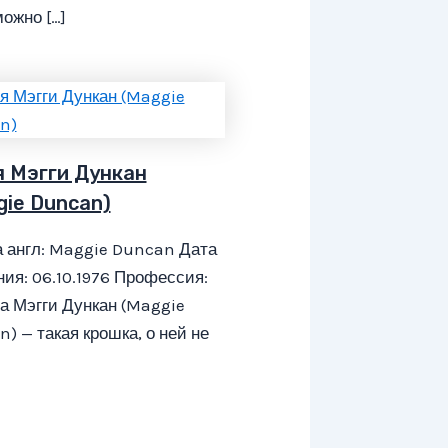
ожно […]
я Мэгги Дункан
gie Duncan)
 англ: Maggie Duncan Дата
ия: 06.10.1976 Профессия:
а Мэгги Дункан (Maggie
) — такая крошка, о ней не