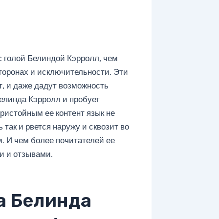
с голой Белиндой Кэрролл, чем
торонах и исключительности. Эти
, и даже дадут возможность
Белинда Кэрролл и пробует
ристойным ее контент язык не
так и рвется наружу и сквозит во
м. И чем более почитателей ее
и и отзывами.
а Белинда