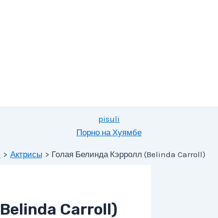
pisuli
Порно на Хуямбе
я
Актрисы
Голая Белинда Кэрролл (Belinda Carroll)
elinda Carroll)