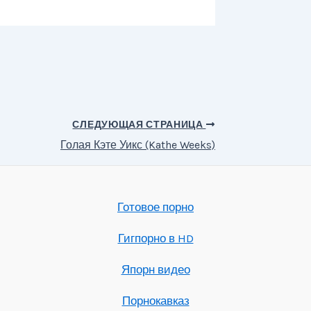
СЛЕДУЮЩАЯ СТРАНИЦА
Голая Кэте Уикс (Kathe Weeks)
Готовое порно
Гигпорно в HD
Япорн видео
Порнокавказ