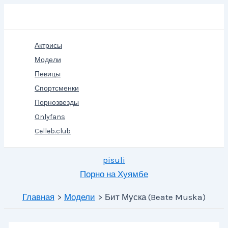
Перейти
Поиск
к
содержимому
Актрисы
Модели
Певицы
Спортсменки
Порнозвезды
Onlyfans
Celleb.club
pisuli
Порно на Хуямбе
Главная
Модели
Бит Муска (Beate Muska)