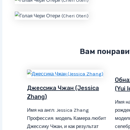
Вам понрави
Обна
Джессика Чжан (Jessica
(Yui 
Zhang)
Имя на
Имя на англ: Jessica Zhang
рожден
Профессия: модель Камера любит
модел
Джессику Чжан, и как результат
селебр