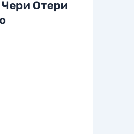
 Чери Отери
о