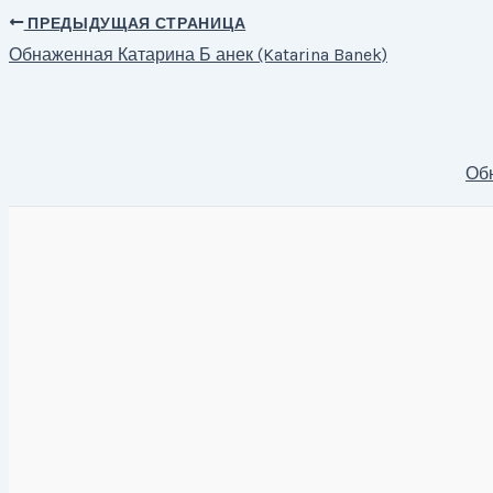
ПРЕДЫДУЩАЯ СТРАНИЦА
Навигация
Обнаженная Катарина Б анек (Katarina Banek)
по
записям
Обн