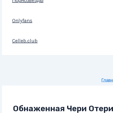
Порнозвезды
Onlyfans
Celleb.club
Главн
Обнаженная Чери Отери (