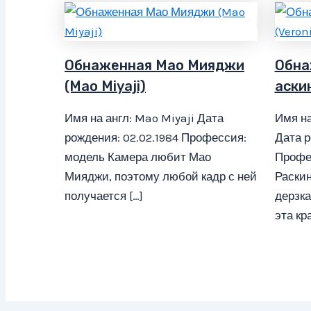
Обнаженная Мао Мияджи
Обна
(Mao Miyaji)
аскин
Имя на англ: Mao Miyaji Дата
Имя на
рождения: 02.02.1984 Профессия:
Дата р
модель Камера любит Мао
Профе
Мияджи, поэтому любой кадр с ней
Раскин
получается […]
дерзка
эта кр