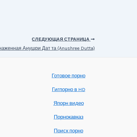
СЛЕДУЮЩАЯ СТРАНИЦА
аженная Анушри Дат та (Anushree Dutta)
Готовое порно
Гигпорно в HD
Япорн видео
Порнокавказ
Поиск порно