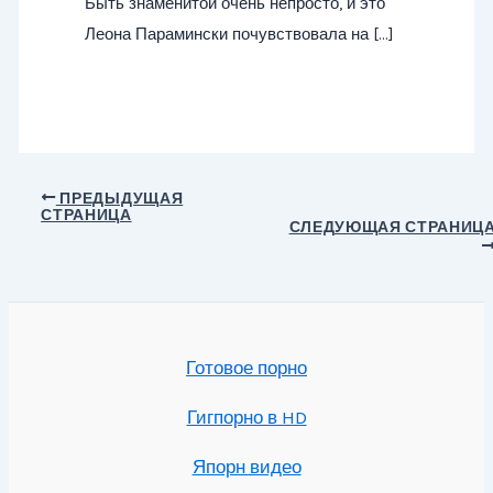
Быть знаменитой очень непросто, и это
Леона Парамински почувствовала на […]
Навигация
ПРЕДЫДУЩАЯ
СТРАНИЦА
по
СЛЕДУЮЩАЯ СТРАНИЦ
записям
Готовое порно
Гигпорно в HD
Япорн видео