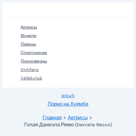
Перейти
Поиск
к
содержимому
Актрисы
Модели
Певицы
Спортсменки
Порнозвезды
Onlyfans
Celleb.club
pisuli
Порно на Хуямбе
Главная
Актрисы
Голая Даниэла Рекко (Daniela Recco)