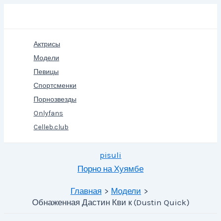
Перейти
Поиск
к
содержимому
Актрисы
Модели
Певицы
Спортсменки
Порнозвезды
Onlyfans
Celleb.club
pisuli
Порно на Хуямбе
Главная
Модели
Обнаженная Дастин Кви к (Dustin Quick)