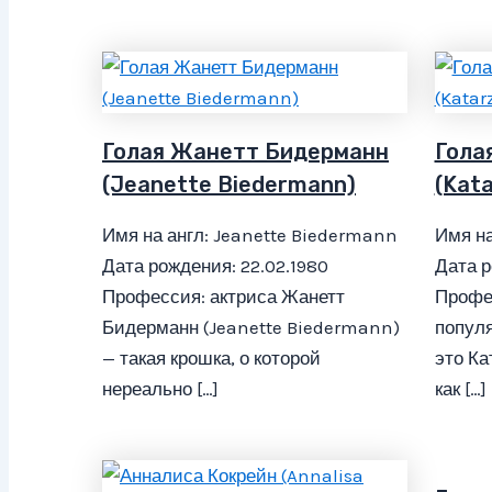
Голая Жанетт Бидерманн
Гола
(Jeanette Biedermann)
(Kat
Имя на англ: Jeanette Biedermann
Имя на
Дата рождения: 22.02.1980
Дата р
Профессия: актриса Жанетт
Профе
Бидерманн (Jeanette Biedermann)
популя
— такая крошка, о которой
это Ка
нереально […]
как […]