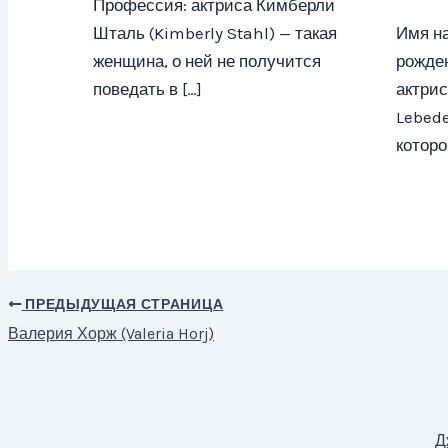
Профессия: актриса Кимберли
Шталь (Kimberly Stahl) — такая
Имя на
женщина, о ней не получится
рожден
поведать в […]
актрис
Lebede
которо
ПРЕДЫДУЩАЯ СТРАНИЦА
Навигация
Валерия Хорж (Valeria Horj)
по
записям
Д