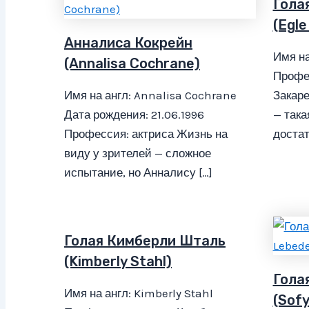
Гола
(Egle
Анналиса Кокрейн
Имя на
(Annalisa Cochrane)
Профес
Имя на англ: Annalisa Cochrane
Закаре
Дата рождения: 21.06.1996
— така
Профессия: актриса Жизнь на
достат
виду у зрителей — сложное
испытание, но Анналису […]
Голая Кимберли Шталь
(Kimberly Stahl)
Гола
Имя на англ: Kimberly Stahl
(Sof