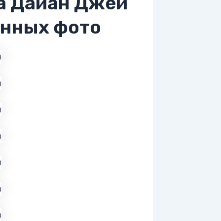
а Дайан Джей
енных фото