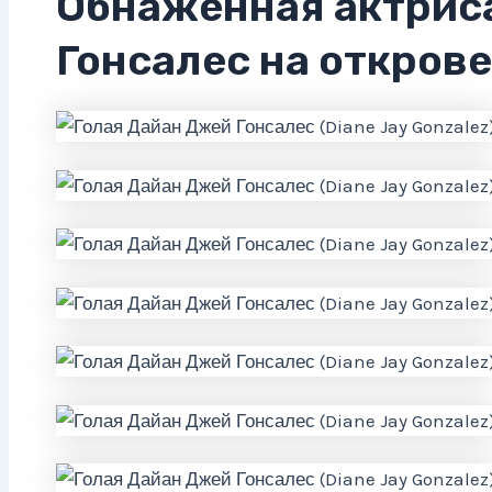
Обнаженная актрис
Гонсалес на откров