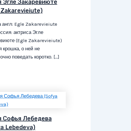
я Эгле Закаревиюте
 Zakarevieiute)
 англ: Egle Zakarevieiute
сия: актриса Эгле
виюте (Egle Zakarevieiute)
я крошка, о ней не
очно поведать коротко. […]
я Софья Лебедева
ya Lebedeva)