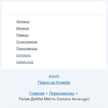
Перейти
Поиск
к
содержимому
Актрисы
Модели
Певицы
Спортсменки
Порнозвезды
Onlyfans
Celleb.club
pisuli
Порно на Хуямбе
Главная
Порнозвезды
Голая Дебби Месть (Debbie Revenge)