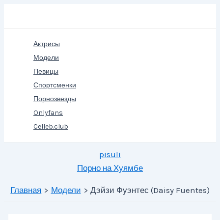
Перейти
Поиск
к
содержимому
Актрисы
Модели
Певицы
Спортсменки
Порнозвезды
Onlyfans
Celleb.club
pisuli
Порно на Хуямбе
Главная
Модели
Дэйзи Фуэнтес (Daisy Fuentes)