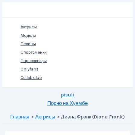
Перейти
Поиск
к
содержимому
Актрисы
Модели
Певицы
Спортсменки
Порнозвезды
Onlyfans
Celleb.club
pisuli
Порно на Хуямбе
Главная
Актрисы
Диана Франк (Diana Frank)