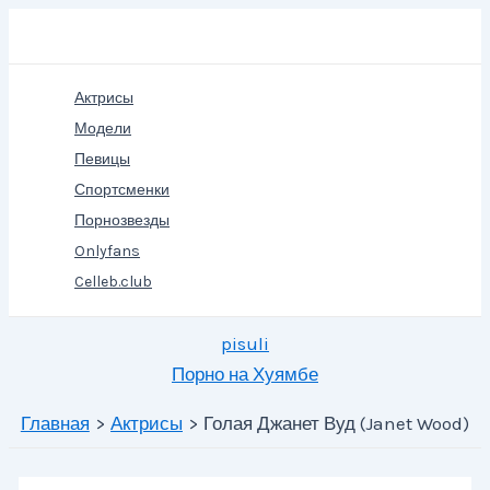
Перейти
Поиск
к
содержимому
Актрисы
Модели
Певицы
Спортсменки
Порнозвезды
Onlyfans
Celleb.club
pisuli
Порно на Хуямбе
Главная
Актрисы
Голая Джанет Вуд (Janet Wood)