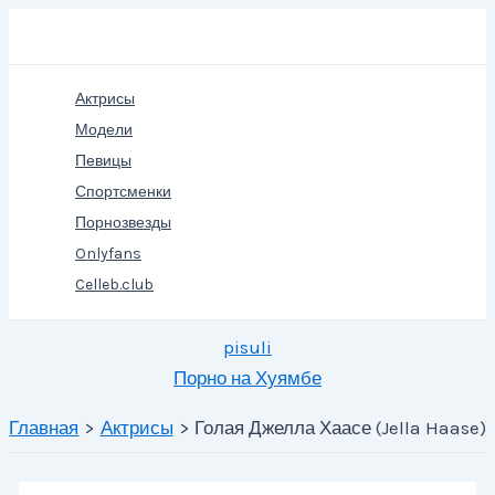
Перейти
Поиск
к
содержимому
Актрисы
Модели
Певицы
Спортсменки
Порнозвезды
Onlyfans
Celleb.club
pisuli
Порно на Хуямбе
Главная
Актрисы
Голая Джелла Хаасе (Jella Haase)