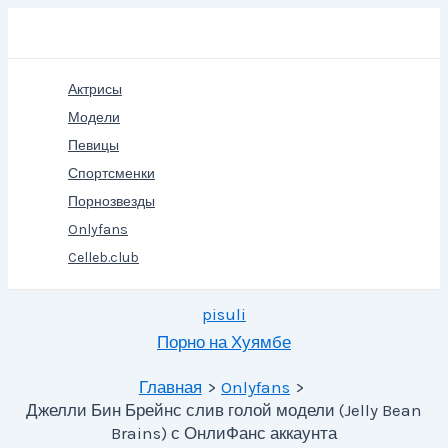
Перейти
Поиск
к
содержимому
Актрисы
Модели
Певицы
Спортсменки
Порнозвезды
Onlyfans
Celleb.club
pisuli
Порно на Хуямбе
Главная
Onlyfans
Джелли Бин Брейнс слив голой модели (Jelly Bean
Brains) с ОнлиФанс аккаунта