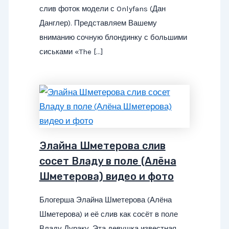
слив фоток модели с Onlyfans (Дан
Данглер). Представляем Вашему
вниманию сочную блондинку с большими
сиськами «The […]
Элайна Шметерова слив
сосет Владу в поле (Алёна
Шметерова) видео и фото
Блогерша Элайна Шметерова (Алёна
Шметерова) и её слив как сосёт в поле
Владу Дураку. Эта девушка известная