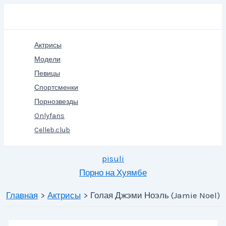
Перейти
Поиск
к
содержимому
Актрисы
Модели
Певицы
Спортсменки
Порнозвезды
Onlyfans
Celleb.club
pisuli
Порно на Хуямбе
Главная
Актрисы
Голая Джэми Ноэль (Jamie Noel)