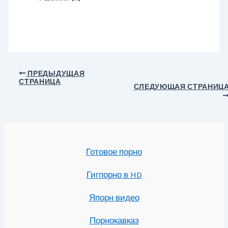
Навигация
ПРЕДЫДУЩАЯ
СТРАНИЦА
по
СЛЕДУЮЩАЯ СТРАНИЦ
записям
Готовое порно
Гигпорно в HD
Япорн видео
Порнокавказ