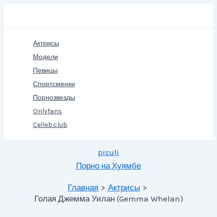
Перейти
Поиск
к
содержимому
Актрисы
Модели
Певицы
Спортсменки
Порнозвезды
Onlyfans
Celleb.club
pisuli
Порно на Хуямбе
Главная
Актрисы
Голая Джемма Уилан (Gemma Whelan)