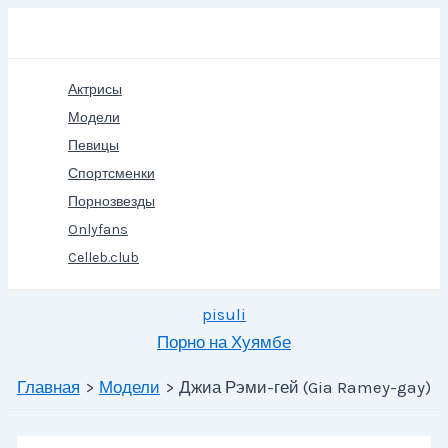
Перейти
Поиск
к
содержимому
Актрисы
Модели
Певицы
Спортсменки
Порнозвезды
Onlyfans
Celleb.club
pisuli
Порно на Хуямбе
Главная
Модели
Джиа Рэми-гей (Gia Ramey-gay)