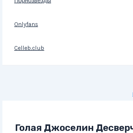
Порнозвезды
Onlyfans
Celleb.club
Голая Джоселин Десвер