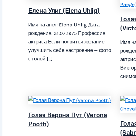
Елена Улиг (Elena Uhlig)
Гола
Имя на англ: Elena Uhlig Дата
(Vict
рождения: 31.07.1975 Профессия:
актриса Если появится желание
Имя на
улучшить себе настроение — фото
рожден
с голой […]
актри
Виктор
снимок
Голая Верона Пут (Verona
Гола
Pooth)
(Sabr