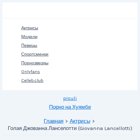
Перейти
Поиск
к
содержимому
Актрисы
Модели
Певицы
Спортсменки
Порнозвезды
Onlyfans
Celleb.club
pisuli
Порно на Хуямбе
Главная
Актрисы
Голая Джованна Ланселотти (Giovanna Lancellotti)