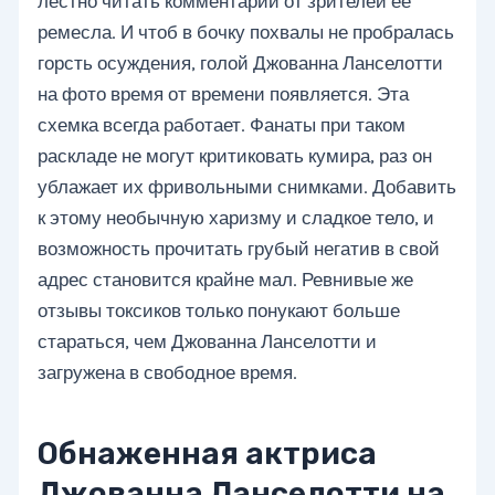
лестно читать комментарии от зрителей ее
ремесла. И чтоб в бочку похвалы не пробралась
горсть осуждения, голой Джованна Ланселотти
на фото время от времени появляется. Эта
схемка всегда работает. Фанаты при таком
раскладе не могут критиковать кумира, раз он
ублажает их фривольными снимками. Добавить
к этому необычную харизму и сладкое тело, и
возможность прочитать грубый негатив в свой
адрес становится крайне мал. Ревнивые же
отзывы токсиков только понукают больше
стараться, чем Джованна Ланселотти и
загружена в свободное время.
Обнаженная актриса
Джованна Ланселотти на