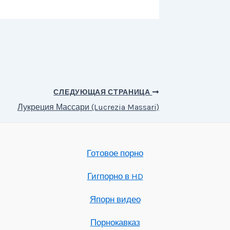
СЛЕДУЮЩАЯ СТРАНИЦА
Лукреция Массари (Lucrezia Massari)
Готовое порно
Гигпорно в HD
Япорн видео
Порнокавказ