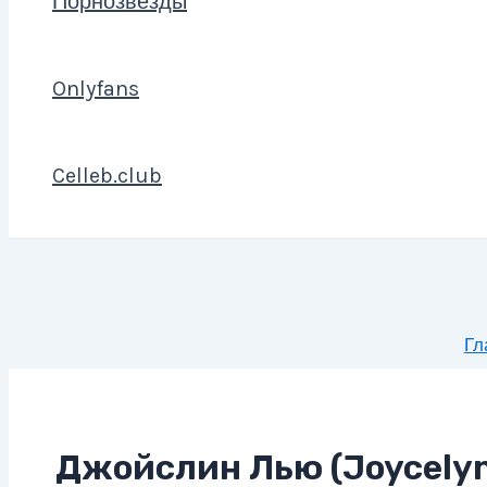
Порнозвезды
Onlyfans
Celleb.club
Гл
Джойслин Лью (Joycelyn