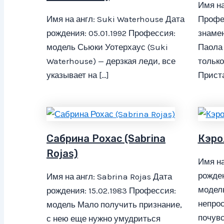
Имя на
Имя на англ: Suki Waterhouse Дата
Профе
рождения: 05.01.1992 Профессия:
знамен
модель Сьюки Уотерхаус (Suki
Паола 
Waterhouse) — дерзкая леди, все
только
указывает на […]
Приста
Сабрина Рохас (Sabrina
Кэро
Rojas)
Имя на
рожден
Имя на англ: Sabrina Rojas Дата
модель
рождения: 15.02.1983 Профессия:
непрос
модель Мало получить признание,
почувс
с нею еще нужно умудриться