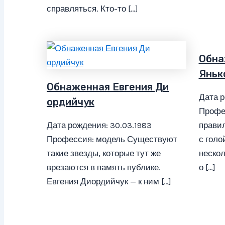
справляться. Кто-то […]
Обна
Яньк
Обнаженная Евгения Ди
Дата р
ордийчук
Профе
Дата рождения: 30.03.1983
правил
Профессия: модель Существуют
с голо
такие звезды, которые тут же
нескол
врезаются в память публике.
о […]
Евгения Диордийчук — к ним […]