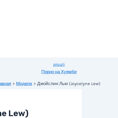
pisuli
Порно на Хуямбе
авная
Модели
Джойслин Лью (Joycelyne Lew)
e Lew)