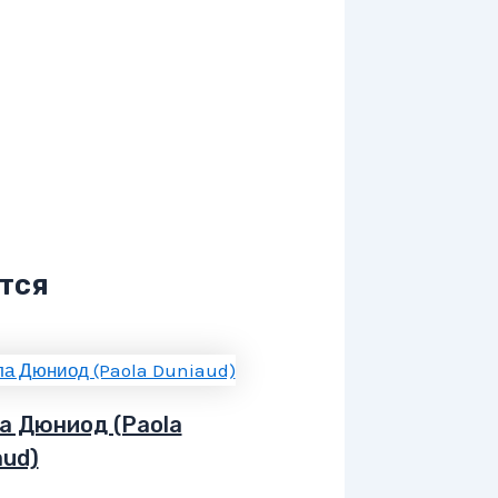
тся
а Дюниод (Paola
aud)