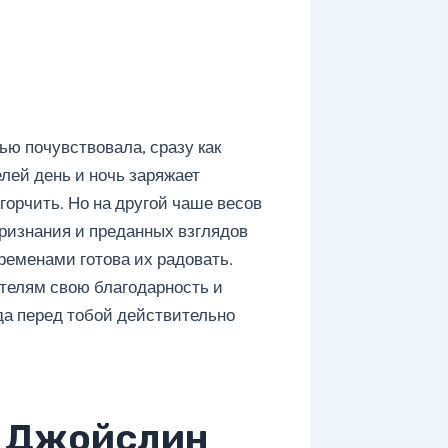
ью почувствовала, сразу как
лей день и ночь заряжает
огорчить. Но на другой чаше весов
признания и преданных взглядов
ременами готова их радовать.
телям свою благодарность и
гда перед тобой действительно
 Джойслин