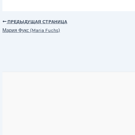
ПРЕДЫДУЩАЯ СТРАНИЦА
Навигация
Мария Фукс (Maria Fuchs)
по
записям