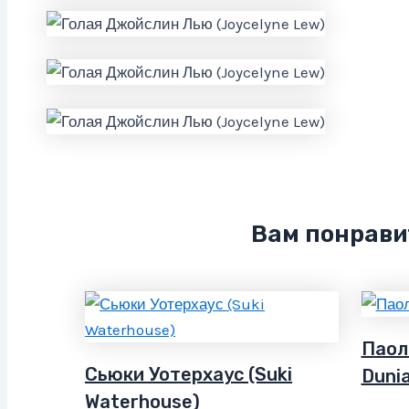
Вам понрави
Паол
Сьюки Уотерхаус (Suki
Duni
Waterhouse)