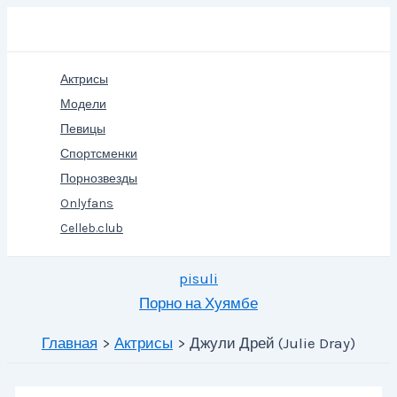
Перейти
Поиск
к
содержимому
Актрисы
Модели
Певицы
Спортсменки
Порнозвезды
Onlyfans
Celleb.club
pisuli
Порно на Хуямбе
Главная
Актрисы
Джули Дрей (Julie Dray)