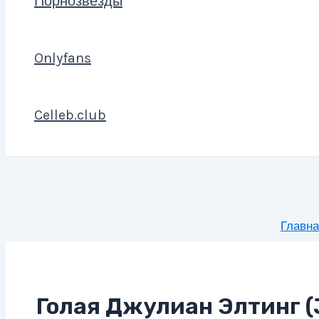
Порнозвезды
Onlyfans
Celleb.club
Главна
Голая Джулиан Элтинг (J