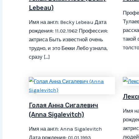
Lebeau)
Профе
Тулаев
Имя на англ: Becky Lebeau Дата
расска
рождения: 11.02.1962 Профессия:
такой 
актриса Быть известной очень
толсто
трудно, и это Бекки Лебо узнала,
сразу […]
Лекси
Голая Анна Сигалевич
Имя на
(Anna Sigalevitch)
рожден
актрис
Имя на англ: Anna Sigalevitch
людей 
Дата рождения: 01.01.1993