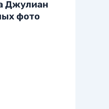
а Джулиан
ных фото