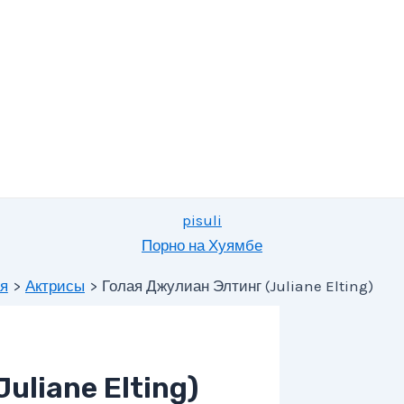
pisuli
Порно на Хуямбе
я
Актрисы
Голая Джулиан Элтинг (Juliane Elting)
uliane Elting)