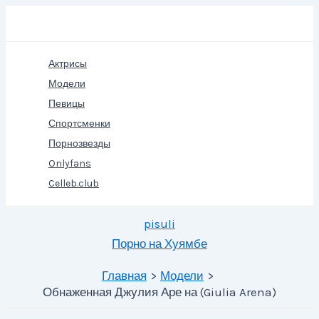
Перейти
Поиск
к
содержимому
Актрисы
Модели
Певицы
Спортсменки
Порнозвезды
Onlyfans
Celleb.club
pisuli
Порно на Хуямбе
Главная
Модели
Обнаженная Джулия Аре на (Giulia Arena)