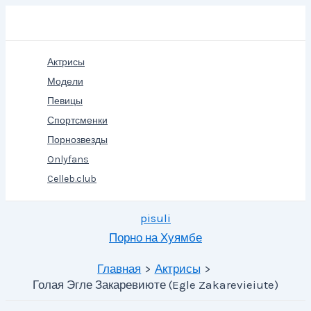
Перейти
Поиск
к
содержимому
Актрисы
Модели
Певицы
Спортсменки
Порнозвезды
Onlyfans
Celleb.club
pisuli
Порно на Хуямбе
Главная
Актрисы
Голая Эгле Закаревиюте (Egle Zakarevieiute)