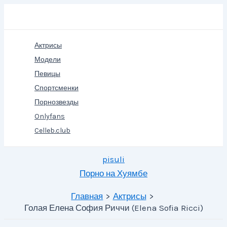
Перейти
Поиск
к
содержимому
Актрисы
Модели
Певицы
Спортсменки
Порнозвезды
Onlyfans
Celleb.club
pisuli
Порно на Хуямбе
Главная
Актрисы
Голая Елена София Риччи (Elena Sofia Ricci)