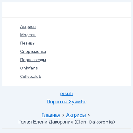
Перейти
Поиск
к
содержимому
Актрисы
Модели
Певицы
Спортсменки
Порнозвезды
Onlyfans
Celleb.club
pisuli
Порно на Хуямбе
Главная
Актрисы
Голая Елени Дакорония (Eleni Dakoronia)