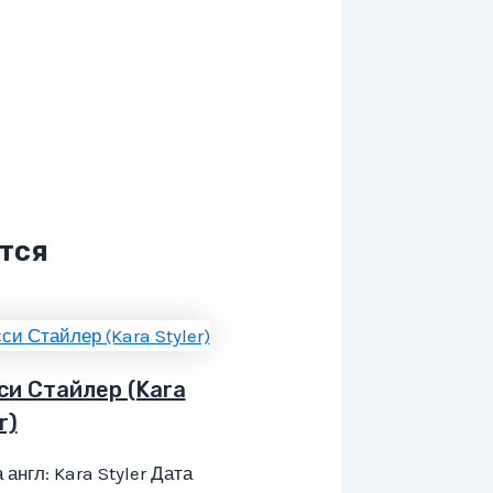
тся
си Стайлер (Kara
r)
 англ: Kara Styler Дата