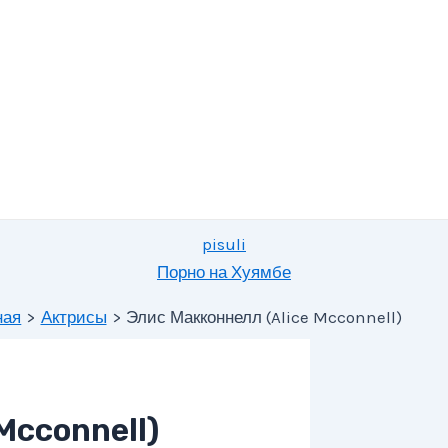
pisuli
Порно на Хуямбе
ная
Актрисы
Элис Макконнелл (Alice Mcconnell)
Mcconnell)