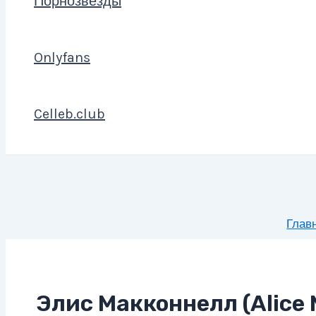
Порнозвезды
Onlyfans
Celleb.club
Глав
Элис Макконнелл (Alice 