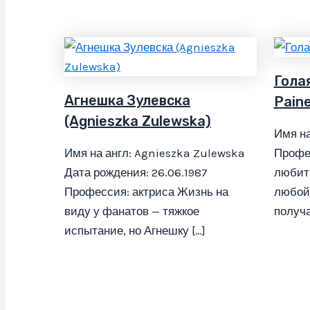
Голая
Агнешка Зулевска
Paine
(Agnieszka Zulewska)
Имя на
Имя на англ: Agnieszka Zulewska
Профе
Дата рождения: 26.06.1987
любит 
Профессия: актриса Жизнь на
любой 
виду у фанатов — тяжкое
получа
испытание, но Агнешку […]