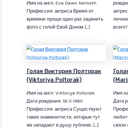
Имя на англ: Eva Dawn Nemeth
рожден
Профессия: актриса Время от
актрис
времени проще один раз заценить
лично
фото с голой Евой Доном […]
всего?
Голая Виктория Полторак
Гола
(Viktoriya Poltorak)
(Mari
Имя на англ: Viktoriya Poltorak
Имя на
Дата рождения: 18.11.1980
Дата р
Профессия: актриса Существуют
Профе
такие знаменитости, которые тут
любит 
же западают в душу публике. […]
связи 