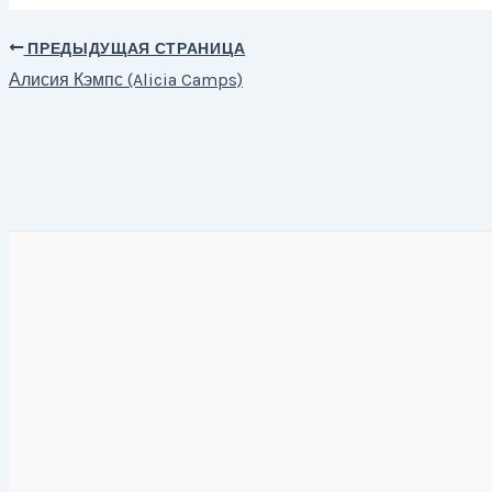
ПРЕДЫДУЩАЯ СТРАНИЦА
Навигация
Алисия Кэмпс (Alicia Camps)
по
записям