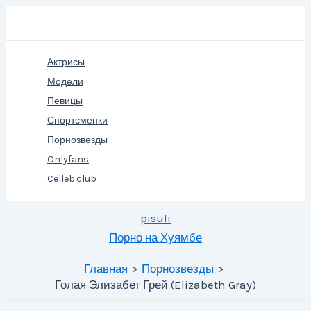
Перейти
Поиск
к
содержимому
Актрисы
Модели
Певицы
Спортсменки
Порнозвезды
Onlyfans
Celleb.club
pisuli
Порно на Хуямбе
Главная
Порнозвезды
Голая Элизабет Грей (Elizabeth Gray)