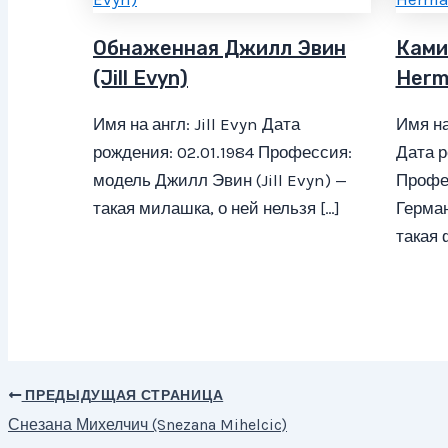
Обнаженная Джилл Эвин
Ками
(Jill Evyn)
Herm
Имя на англ: Jill Evyn Дата
Имя на
рождения: 02.01.1984 Профессия:
Дата р
модель Джилл Эвин (Jill Evyn) —
Профе
такая милашка, о ней нельзя […]
Герма
такая 
ПРЕДЫДУЩАЯ СТРАНИЦА
Навигация
Снезана Михелчич (Snezana Mihelcic)
по