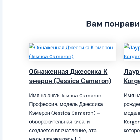
Вам понрави
Обнаженная Джессика К
Лаур
эмерон (Jessica Cameron)
Korg
Имя на англ: Jessica Cameron
Имя на
Профессия: модель Джессика
рожден
Кэмерон (Jessica Cameron) —
модель
обворожительная киса, и
Korgem
создается впечатление, эта
которо
малышка явилась […]