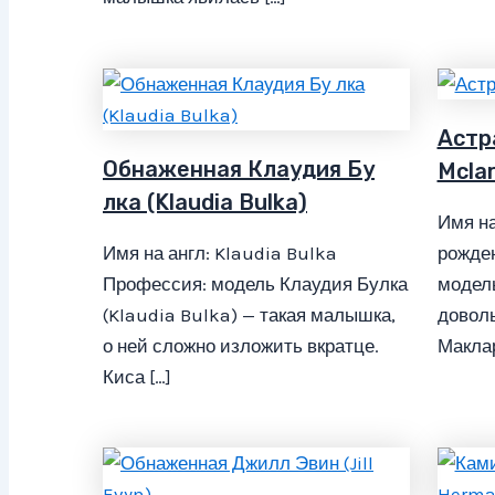
Астр
Обнаженная Клаудия Бу
Mcla
лка (Klaudia Bulka)
Имя на
Имя на англ: Klaudia Bulka
рожден
Профессия: модель Клаудия Булка
модель
(Klaudia Bulka) — такая малышка,
доволь
о ней сложно изложить вкратце.
Маклар
Киса […]