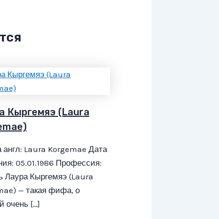
тся
а Кыргемяэ (Laura
emae)
 англ: Laura Korgemae Дата
ия: 05.01.1986 Профессия:
 Лаура Кыргемяэ (Laura
ae) — такая фифа, о
й очень […]