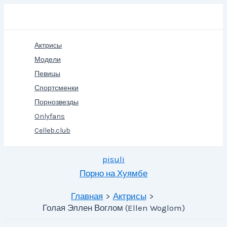
Перейти
Поиск
к
содержимому
Актрисы
Модели
Певицы
Спортсменки
Порнозвезды
Onlyfans
Celleb.club
pisuli
Порно на Хуямбе
Главная
Актрисы
Голая Эллен Воглом (Ellen Woglom)