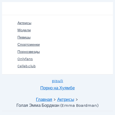
Перейти
Поиск
к
содержимому
Актрисы
Модели
Певицы
Спортсменки
Порнозвезды
Onlyfans
Celleb.club
pisuli
Порно на Хуямбе
Главная
Актрисы
Голая Эмма Бордман (Emma Boardman)