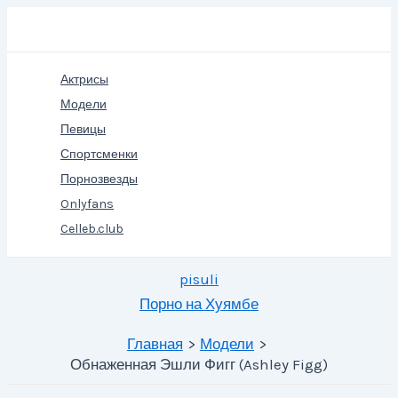
Перейти
Поиск
к
содержимому
Актрисы
Модели
Певицы
Спортсменки
Порнозвезды
Onlyfans
Celleb.club
pisuli
Порно на Хуямбе
Главная
Модели
Обнаженная Эшли Фигг (Ashley Figg)