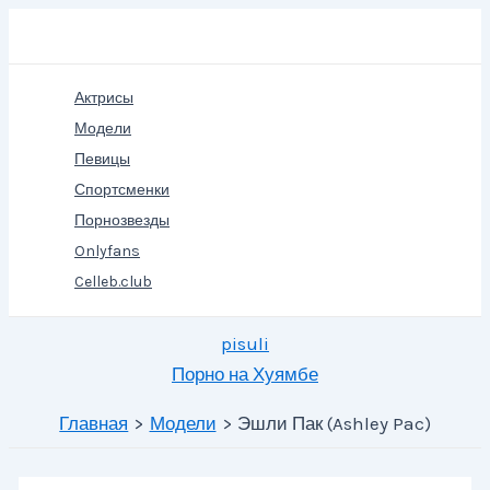
Перейти
Поиск
к
содержимому
Актрисы
Модели
Певицы
Спортсменки
Порнозвезды
Onlyfans
Celleb.club
pisuli
Порно на Хуямбе
Главная
Модели
Эшли Пак (Ashley Pac)