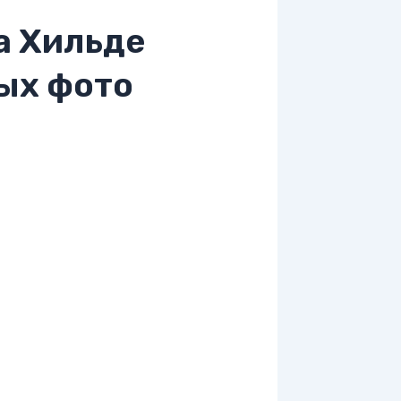
а Хильде
ых фото