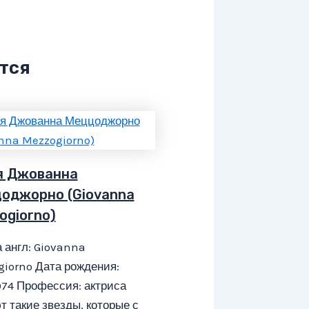
тся
я Джованна
оджорно (Giovanna
ogiorno)
 англ: Giovanna
iorno Дата рождения:
1974 Профессия: актриса
 такие звезды, которые с