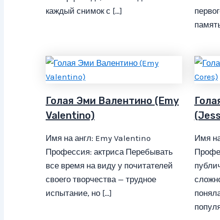
каждый снимок с […]
первог
память
Голая Эми Валентино (Emy
Гола
Valentino)
(Jess
Имя на англ: Emy Valentino
Имя на
Профессия: актриса Перебывать
Профе
все время на виду у почитателей
публи
своего творчества — трудное
сложно
испытание, но […]
поняла
популя