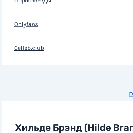
Порнозвезды
Onlyfans
Celleb.club
Г
Хильде Брэнд (Hilde Bra