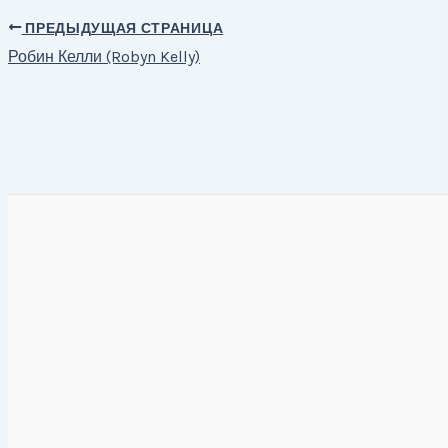
ПРЕДЫДУЩАЯ СТРАНИЦА
Навигация
Робин Келли (Robyn Kelly)
по
записям