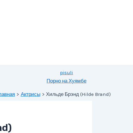
pisuli
Порно на Хуямбе
лавная
Актрисы
Хильде Брэнд (Hilde Brand)
nd)