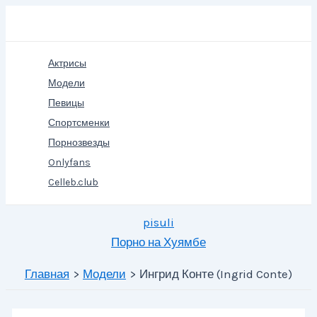
Перейти
Поиск
к
содержимому
Актрисы
Модели
Певицы
Спортсменки
Порнозвезды
Onlyfans
Celleb.club
pisuli
Порно на Хуямбе
Главная
Модели
Ингрид Конте (Ingrid Conte)