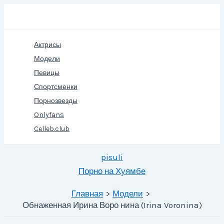
Перейти
Поиск
к
содержимому
Актрисы
Модели
Певицы
Спортсменки
Порнозвезды
Onlyfans
Celleb.club
pisuli
Порно на Хуямбе
Главная
Модели
Обнаженная Ирина Воро нина (Irina Voronina)