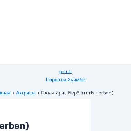
pisuli
Порно на Хуямбе
вная
Актрисы
Голая Ирис Бербен (Iris Berben)
Berben)