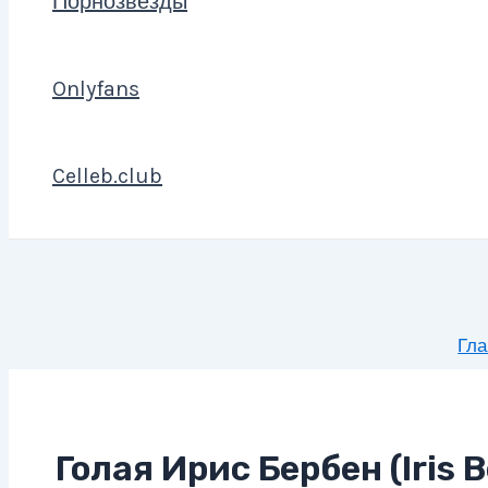
Порнозвезды
Onlyfans
Celleb.club
Гла
Голая Ирис Бербен (Iris 