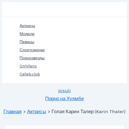
Перейти
Поиск
к
содержимому
Актрисы
Модели
Певицы
Спортсменки
Порнозвезды
Onlyfans
Celleb.club
pisuli
Порно на Хуямбе
Главная
Актрисы
Голая Карин Талер (Karin Thaler)