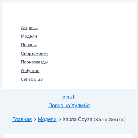
Перейти
Поиск
к
содержимому
Актрисы
Модели
Певицы
Спортсменки
Порнозвезды
Onlyfans
Celleb.club
pisuli
Порно на Хуямбе
Главная
Модели
Карла Соуза (Karla Souza)