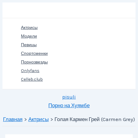
Перейти
Поиск
к
содержимому
Актрисы
Модели
Певицы
Спортсменки
Порнозвезды
Onlyfans
Celleb.club
pisuli
Порно на Хуямбе
Главная
Актрисы
Голая Кармен Грей (Carmen Grey)