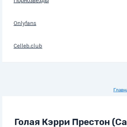
Порнозвезды
Onlyfans
Celleb.club
Главн
Голая Кэрри Престон (Car