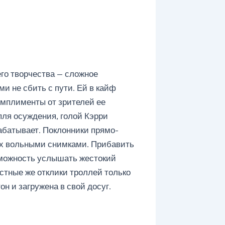
го творчества — сложное
и не сбить с пути. Ей в кайф
мплименты от зрителей ее
пля осуждения, голой Кэрри
рабатывает. Поклонники прямо-
 их вольными снимками. Прибавить
озможность услышать жестокий
естные же отклики троллей только
н и загружена в свой досуг.