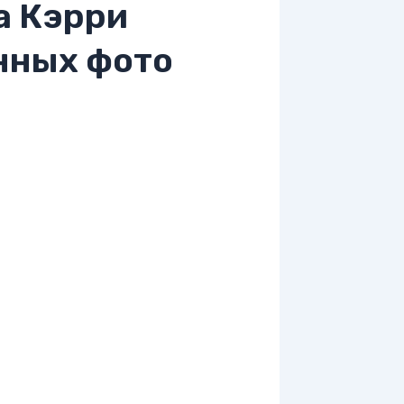
а Кэрри
нных фото