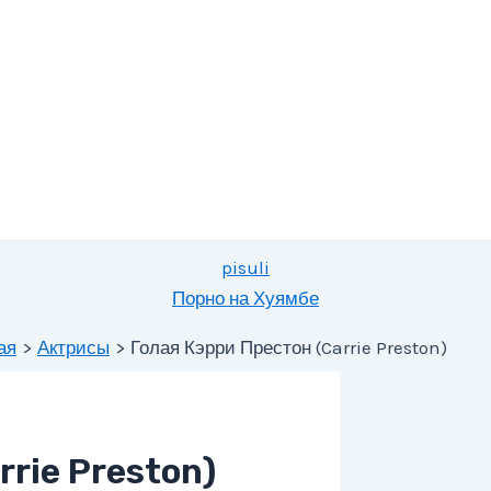
pisuli
Порно на Хуямбе
ая
Актрисы
Голая Кэрри Престон (Carrie Preston)
rie Preston)