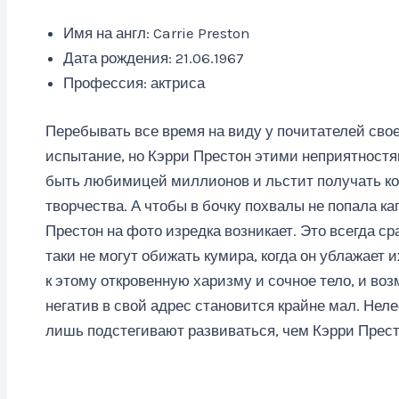
Имя на англ: Carrie Preston
Дата рождения: 21.06.1967
Профессия: актриса
Перебывать все время на виду у почитателей свое
испытание, но Кэрри Престон этими неприятностям
быть любимицей миллионов и льстит получать ко
творчества. А чтобы в бочку похвалы не попала ка
Престон на фото изредка возникает. Это всегда с
таки не могут обижать кумира, когда он ублажает
к этому откровенную харизму и сочное тело, и в
негатив в свой адрес становится крайне мал. Нел
лишь подстегивают развиваться, чем Кэрри Престо