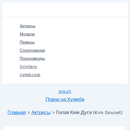
Перейти
Поиск
к
содержимому
Актрисы
Модели
Певицы
Спортсменки
Порнозвезды
Onlyfans
Celleb.club
pisuli
Порно на Хуямбе
Главная
Актрисы
Голая Ким Дусе (Kim Doucet)