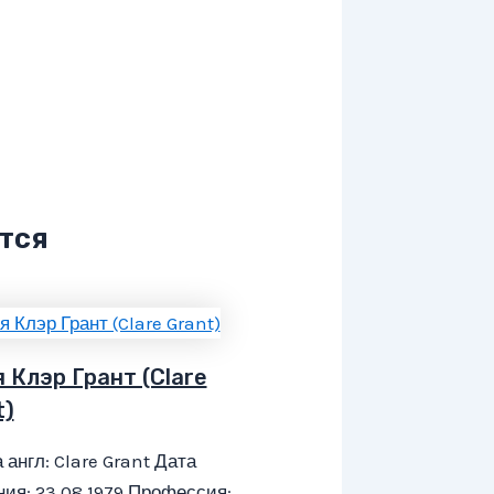
тся
 Клэр Грант (Clare
t)
 англ: Clare Grant Дата
ия: 23.08.1979 Профессия: