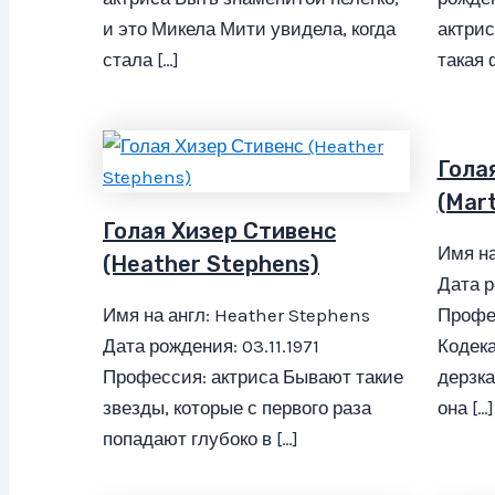
и это Микела Мити увидела, когда
актрис
стала […]
такая 
Гола
(Mar
Голая Хизер Стивенс
Имя на
(Heather Stephens)
Дата р
Имя на англ: Heather Stephens
Профе
Дата рождения: 03.11.1971
Кодека
Профессия: актриса Бывают такие
дерзка
звезды, которые с первого раза
она […]
попадают глубоко в […]