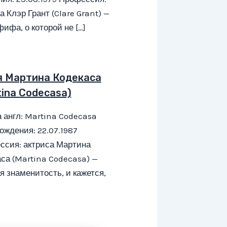
а Клэр Грант (Clare Grant) —
фифа, о которой не […]
я Мартина Кодекаса
tina Codecasa)
 англ: Martina Codecasa
ождения: 22.07.1987
ссия: актриса Мартина
са (Martina Codecasa) —
я знаменитость, и кажется,