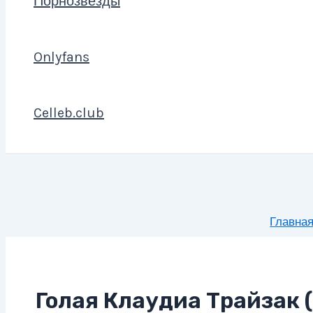
Порнозвезды
Onlyfans
Celleb.club
Главна
Голая Клаудиа Трайзак (